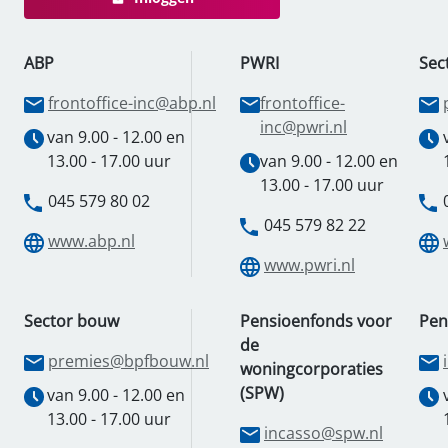
ABP
PWRI
Sec
frontoffice-inc@abp.nl
frontoffice-
inc@pwri.nl
van 9.00 - 12.00 en
13.00 - 17.00 uur
van 9.00 - 12.00 en
13.00 - 17.00 uur
045 579 80 02
045 579 82 22
www.abp.nl
www.pwri.nl
Sector bouw
Pensioenfonds voor
Pen
de
premies@bpfbouw.nl
woningcorporaties
(SPW)
van 9.00 - 12.00 en
13.00 - 17.00 uur
incasso@spw.nl